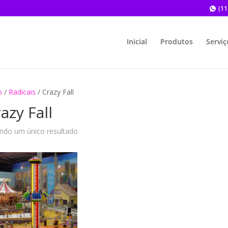
(11
Inicial
Produtos
Serviç
o
/
Radicais
/ Crazy Fall
azy Fall
indo um único resultado