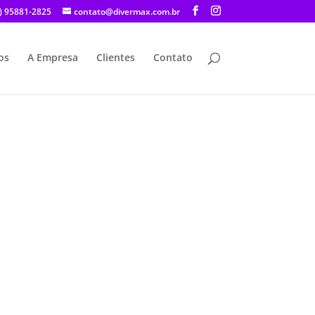
) 95881-2825
contato@divermax.com.br
os
A Empresa
Clientes
Contato