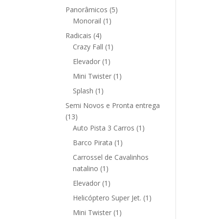
produto
5
Panorâmicos
5
1
produtos
Monorail
1
produto
4
Radicais
4
produtos
1
Crazy Fall
1
produto
1
Elevador
1
produto
1
Mini Twister
1
produto
1
Splash
1
produto
Semi Novos e Pronta entrega
13
13
produtos
1
Auto Pista 3 Carros
1
produto
1
Barco Pirata
1
produto
Carrossel de Cavalinhos
1
natalino
1
produto
1
Elevador
1
produto
1
Helicóptero Super Jet.
1
produto
1
Mini Twister
1