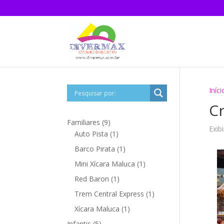
Iníci
Cr
9
Familiares
9
Exib
produtos
1
Auto Pista
1
produto
1
Barco Pirata
1
produto
1
Mini Xícara Maluca
1
produto
1
Red Baron
1
produto
1
Trem Central Express
1
produto
1
Xícara Maluca
1
produto
5
Infantis
5