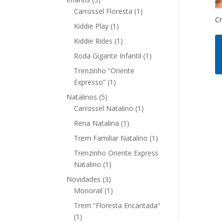
produtos
1
Carrossel Floresta
1
Cr
produto
1
Kiddie Play
1
produto
1
Kiddie Rides
1
produto
1
Roda Gigante Infantil
1
produto
Trenzinho “Oriente
1
Expresso”
1
produto
5
Natalinos
5
produtos
1
Carrossel Natalino
1
produto
1
Rena Natalina
1
produto
1
Trem Familiar Natalino
1
produto
Trenzinho Oriente Express
1
Natalino
1
produto
3
Novidades
3
produtos
1
Monorail
1
produto
Trem “Floresta Encantada”
1
1