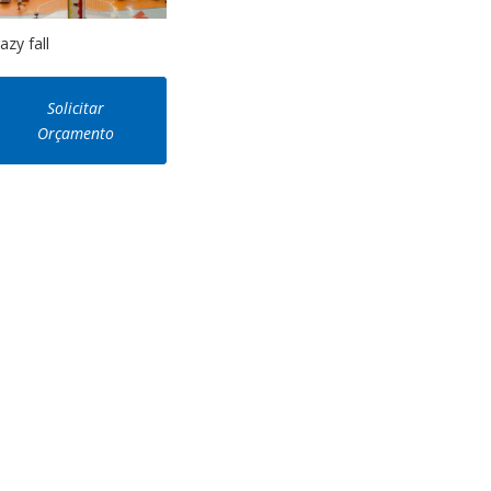
azy fall
Solicitar
Orçamento