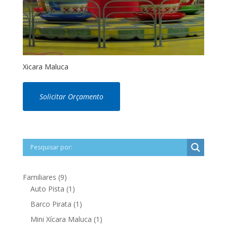
Xicara Maluca
Solicitar Orçamento
9
Familiares
9
produtos
1
Auto Pista
1
produto
1
Barco Pirata
1
produto
1
Mini Xícara Maluca
1