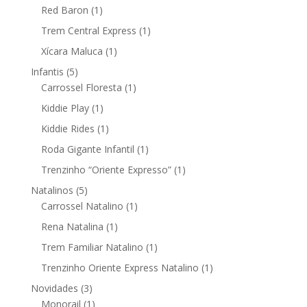
produto
1
Red Baron
1
produto
1
Trem Central Express
1
produto
1
Xícara Maluca
1
produto
5
Infantis
5
produtos
1
Carrossel Floresta
1
produto
1
Kiddie Play
1
produto
1
Kiddie Rides
1
produto
1
Roda Gigante Infantil
1
produto
1
Trenzinho “Oriente Expresso”
1
produto
5
Natalinos
5
produtos
1
Carrossel Natalino
1
produto
1
Rena Natalina
1
produto
1
Trem Familiar Natalino
1
produto
1
Trenzinho Oriente Express Natalino
1
produto
3
Novidades
3
produtos
1
Monorail
1