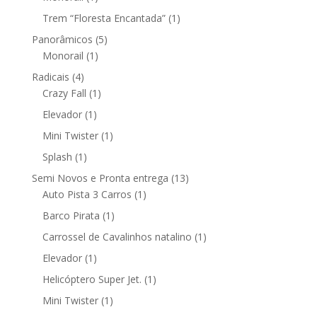
produto
1
Trem “Floresta Encantada”
1
produto
5
Panorâmicos
5
1
produtos
Monorail
1
produto
4
Radicais
4
produtos
1
Crazy Fall
1
produto
1
Elevador
1
produto
1
Mini Twister
1
produto
1
Splash
1
produto
13
Semi Novos e Pronta entrega
13
1
produtos
Auto Pista 3 Carros
1
produto
1
Barco Pirata
1
produto
1
Carrossel de Cavalinhos natalino
1
produto
1
Elevador
1
produto
1
Helicóptero Super Jet.
1
produto
1
Mini Twister
1
produto