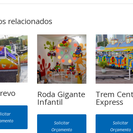
s relacionados
Frevo
Roda Gigante
Trem Cent
Infantil
Express
licitar
amento
Solicitar
Solicitar
Orçamento
Orçamento