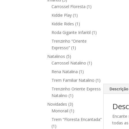
produtos
1
Carrossel Floresta
1
produto
1
Kiddie Play
1
produto
1
Kiddie Rides
1
produto
1
Roda Gigante Infantil
1
produto
Trenzinho “Oriente
1
Expresso”
1
produto
5
Natalinos
5
produtos
1
Carrossel Natalino
1
produto
1
Rena Natalina
1
produto
1
Trem Familiar Natalino
1
produto
Descrição
Trenzinho Oriente Express
1
Natalino
1
produto
Desc
3
Novidades
3
produtos
1
Monorail
1
Encante 
produto
Trem “Floresta Encantada”
todas as
1
1