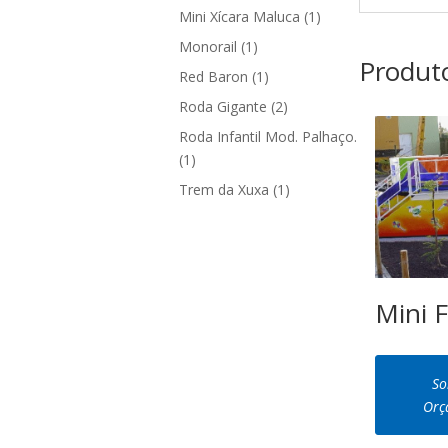
produto
1
Mini Xícara Maluca
1
produto
1
Monorail
1
Produto
produto
1
Red Baron
1
produto
2
Roda Gigante
2
produtos
Roda Infantil Mod. Palhaço.
1
1
produto
1
Trem da Xuxa
1
produto
Mini 
So
Orç