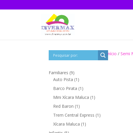
Início
/
Semi 
9
Familiares
9
produtos
1
Auto Pista
1
produto
1
Barco Pirata
1
produto
1
Mini Xícara Maluca
1
produto
1
Red Baron
1
produto
1
Trem Central Express
1
produto
1
Xícara Maluca
1
produto
5
Infantis
5