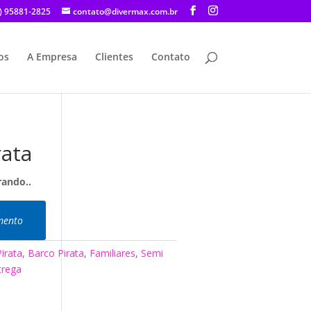
) 95881-2825
contato@divermax.com.br
os
A Empresa
Clientes
Contato
rata
rando..
amento
irata
,
Barco Pirata
,
Familiares
,
Semi
trega