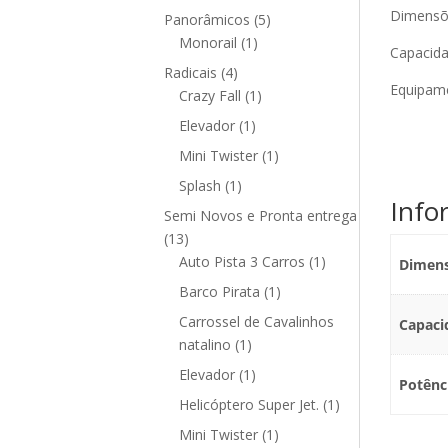
produto
Dimensõe
5
Panorâmicos
5
1
produtos
Monorail
1
Capacida
produto
4
Radicais
4
Equipame
produtos
1
Crazy Fall
1
produto
1
Elevador
1
produto
1
Mini Twister
1
produto
1
Splash
1
Info
produto
Semi Novos e Pronta entrega
13
13
produtos
1
Auto Pista 3 Carros
1
Dimen
produto
1
Barco Pirata
1
produto
Carrossel de Cavalinhos
Capaci
1
natalino
1
produto
1
Elevador
1
Potênc
produto
1
Helicóptero Super Jet.
1
produto
1
Mini Twister
1