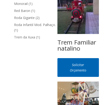
produto
1
Monorail
1
produto
1
Red Baron
1
produto
2
Roda Gigante
2
produtos
Roda Infantil Mod. Palhaço.
1
1
produto
1
Trem da Xuxa
1
Trem Familiar
produto
natalino
Solicitar
Orçamento