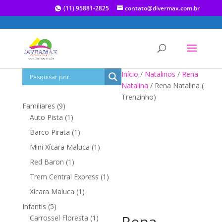
(11) 95881-2825
contato@divermax.com.br
Início
/
Natalinos
/
Rena
Natalina
/ Rena Natalina (
Trenzinho)
9
Familiares
9
produtos
1
Auto Pista
1
produto
1
Barco Pirata
1
produto
1
Mini Xícara Maluca
1
produto
1
Red Baron
1
produto
1
Trem Central Express
1
produto
1
Xícara Maluca
1
produto
5
Infantis
5
Rena
produtos
1
Carrossel Floresta
1