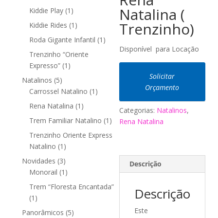
produto
Natalina (
1
Kiddie Play
1
produto
Trenzinho)
1
Kiddie Rides
1
produto
1
Roda Gigante Infantil
1
Disponível para Locação
produto
Trenzinho “Oriente
1
Expresso”
1
Solicitar
produto
5
Natalinos
5
Orçamento
produtos
1
Carrossel Natalino
1
produto
1
Rena Natalina
1
Categorias:
Natalinos
,
produto
1
Trem Familiar Natalino
1
Rena Natalina
produto
Trenzinho Oriente Express
1
Natalino
1
produto
3
Novidades
3
Descrição
produtos
1
Monorail
1
produto
Trem “Floresta Encantada”
Descrição
1
1
produto
Este
5
Panorâmicos
5