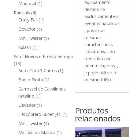
equipamento
1
produtos
Monorail
1
destina-se
produto
4
Radicais
4
exclusivamente a
produtos
1
Crazy Fall
1
eventos natalinos
produto
1
Elevador
1
, possui as
produto
mesmas
1
Mini Twister
1
características
produto
1
Splash
1
construtivas do
produto
Semi Novos e Pronta entrega
trenzinho mini
13
13
oriente express. ,
produtos
1
Auto Pista 3 Carros
1
e pode utilizar o
produto
1
mesmo trilho .
Barco Pirata
1
produto
Carrossel de Cavalinhos
1
natalino
1
produto
1
Elevador
1
Produtos
produto
1
Helicóptero Super Jet.
1
relacionados
produto
1
Mini Twister
1
produto
1
Mini Xícara Maluca
1